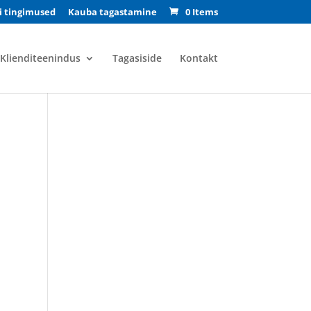
i tingimused
Kauba tagastamine
0 Items
Klienditeenindus
Tagasiside
Kontakt