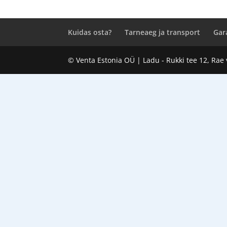
Kuidas osta?
Tarneaeg ja transport
Gar
© Venta Estonia OÜ | Ladu - Rukki tee 12, Rae