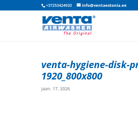
+37253424920
info@ventaestonia.ee
venta-hygiene-disk-p
1920_800x800
jaan. 17, 2026