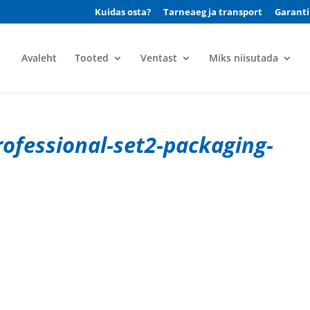
Kuidas osta?
Tarneaeg ja transport
Garanti
Avaleht
Tooted
Ventast
Miks niisutada
rofessional-set2-packaging-