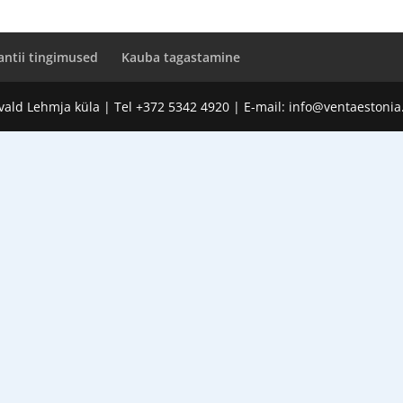
antii tingimused
Kauba tagastamine
 vald Lehmja küla | Tel +372 5342 4920 | E-mail:
info@ventaestonia