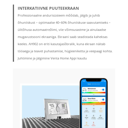
INTERKATIIVNE PUUTEEKRAAN
Professionaalne andurisüsteem mõõdab, jälgib ja juhib
õhuniiskust – optimaalse 40–60% õhuniiskuse saavutamiseks –
ülitõhusa automaatrežiimi, viie võimsusastme ja ainulaadse
mugavustsooni ekraaniga. Ekraani saab seadistada kaheksas
keeles. AH902 on eriti kasutajasõbralik, kuna ekraan näitab
tööaega ja teavet puhastamise, hügieeniketta ja veepaagi kohta.
Juhtimine ja jälgimine Venta Home Appi kaudu