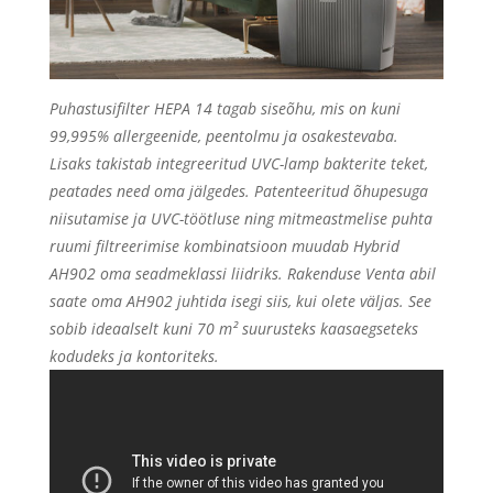
Puhastusifilter HEPA 14 tagab siseõhu, mis on k
uni
99,995% allergeenide, peentolmu ja osakestevaba.
Lisaks takistab integreeritud UVC-lamp bakterite teket,
peatades need oma jälgedes. Patenteeritud õhupesuga
niisutamise ja UVC-töötluse ning mitmeastmelise puhta
ruumi filtreerimise kombinatsioon muudab Hybrid
AH902 oma seadmeklassi liidriks. Rakenduse Venta abil
saate oma AH902 juhtida isegi siis, kui olete väljas. See
sobib ideaalselt kuni 70 m² suurusteks kaasaegseteks
kodudeks ja kontoriteks.