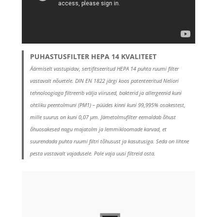
PUHASTUSFILTER HEPA 14 KVALITEET
Äärmiselt vastupidav, sertifitseeritud HEPA 14 puhta ruumi filter
vastavalt nõuetele. DIN EN 1822 järgi koos patenteeritud Neliori
tehnoloogiaga filtreerib välja viirused, bakterid ja allergeenid kuni
ohtliku peentolmuni (PM1) – püüdes kinni kuni 99,995% osakestest,
mille suurus on kuni 0,07 μm. Jämetolmufilter eemaldab õhust
õhuosakesed nagu majatolm ja lemmikloomade karvad, et
suurendada puhta ruumi filtri tõhusust ja kasutusiga. Seda on lihtne
pesta vastavalt vajadusele. Pole vaja uusi filtreid osta.