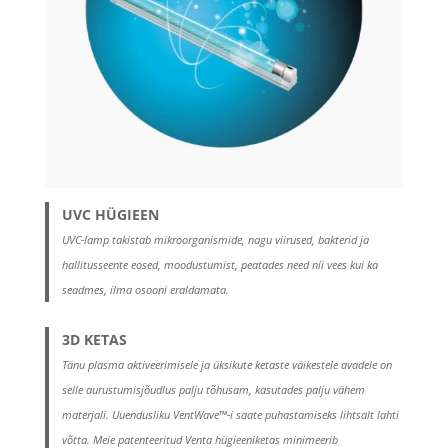
UVC HÜGIEEN
UVC-lamp takistab mikroorganismide, nagu viirused, bakterid ja
hallitusseente eosed, moodustumist, peatades need nii vees kui ka
seadmes, ilma osooni eraldamata.
3D KETAS
Tänu plasma aktiveerimisele ja üksikute ketaste väikestele avadele on
selle aurustumisjõudlus palju tõhusam, kasutades palju vähem
materjali. Uuendusliku VentWave™-i saate puhastamiseks lihtsalt lahti
võtta. Meie patenteeritud Venta hügieeniketas minimeerib