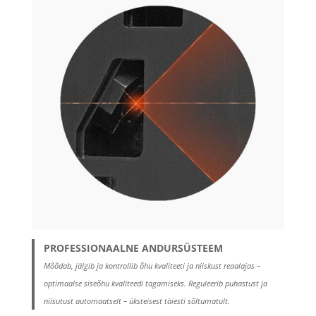
PROFESSIONAALNE ANDURSÜSTEEM
Mõõdab, jälgib ja kontrollib õhu kvaliteeti ja niiskust reaalajas –
optimaalse siseõhu kvaliteedi tagamiseks. Reguleerib puhastust ja
niisutust automaatselt – üksteisest täiesti sõltumatult.